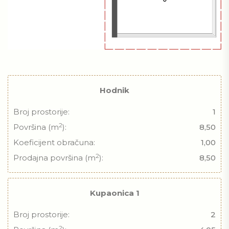
Hodnik
Broj prostorije:
1
2
Površina (m
):
8,50
Koeficijent obračuna:
1,00
2
Prodajna površina (m
):
8,50
Kupaonica 1
Broj prostorije:
2
2