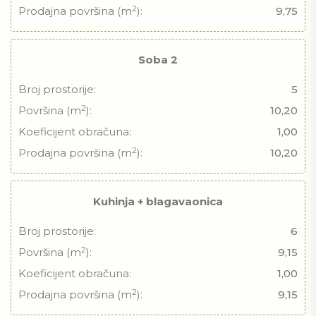
2
Prodajna površina (m
):
9,75
Soba 2
Broj prostorije:
5
2
Površina (m
):
10,20
Koeficijent obračuna:
1,00
2
Prodajna površina (m
):
10,20
Kuhinja + blagavaonica
Broj prostorije:
6
2
Površina (m
):
9,15
Koeficijent obračuna:
1,00
2
Prodajna površina (m
):
9,15