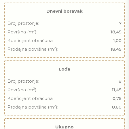
Dnevni boravak
Broj prostorije:
7
2
Površina (m
):
18,45
Koeficijent obračuna:
1,00
2
Prodajna površina (m
):
18,45
Lođa
Broj prostorije:
8
2
Površina (m
):
11,45
Koeficijent obračuna:
0,75
2
Prodajna površina (m
):
8,60
Ukupno