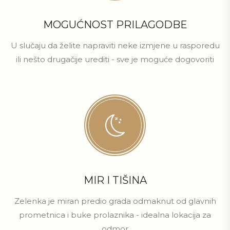
MOGUĆNOST PRILAGODBE
U slučaju da želite napraviti neke izmjene u rasporedu
ili nešto drugačije urediti - sve je moguće dogovoriti
MIR I TIŠINA
Zelenka je miran predio grada odmaknut od glavnih
prometnica i buke prolaznika - idealna lokacija za
odmor