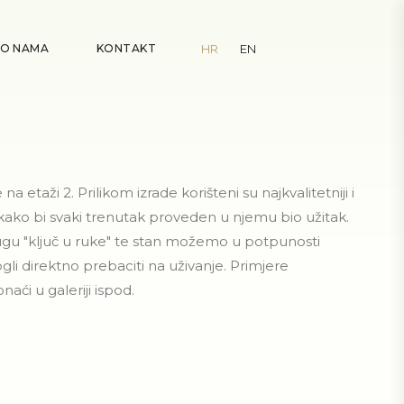
O NAMA
KONTAKT
HR
EN
a etaži 2. Prilikom izrade korišteni su najkvalitetniji i
 kako bi svaki trenutak proveden u njemu bio užitak.
gu "ključ u ruke" te stan možemo u potpunosti
li direktno prebaciti na uživanje. Primjere
ći u galeriji ispod.