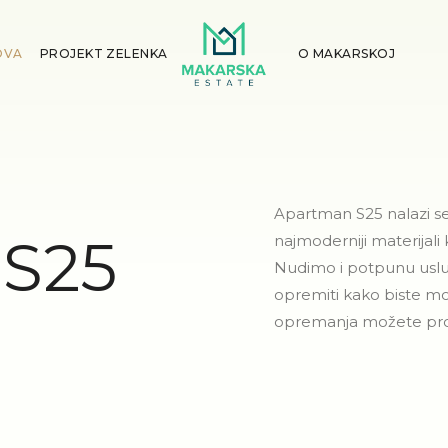
OVA
PROJEKT ZELENKA
O MAKARSKOJ
Apartman S25 nalazi se n
S25
najmoderniji materijali
Nudimo i potpunu uslu
opremiti kako biste mog
opremanja možete prona