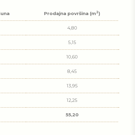
2
čuna
Prodajna površina (m
)
4,80
5,15
10,60
8,45
13,95
12,25
55,20