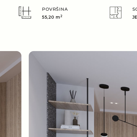
POVRŠINA
S
2
55,20 m
J