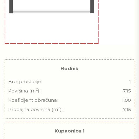
Hodnik
Broj prostorije:
1
2
Površina (m
):
7,15
Koeficijent obračuna:
1,00
2
Prodajna površina (m
):
7,15
Kupaonica 1