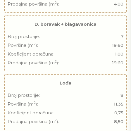
2
Prodajna površina (m
):
4,00
D. boravak + blagavaonica
Broj prostorije:
7
2
Površina (m
):
19,60
Koeficijent obračuna:
1,00
2
Prodajna površina (m
):
19,60
Lođa
Broj prostorije:
8
2
Površina (m
):
11,35
Koeficijent obračuna:
0,75
2
Prodajna površina (m
):
8,50