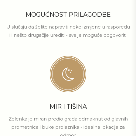
MOGUĆNOST PRILAGODBE
U slučaju da želite napraviti neke izmjene u rasporedu
ili nešto drugačije urediti - sve je moguće dogovoriti
MIR I TIŠINA
Zelenka je miran predio grada odmaknut od glavnih
prometnica i buke prolaznika - idealna lokacija za
odmor